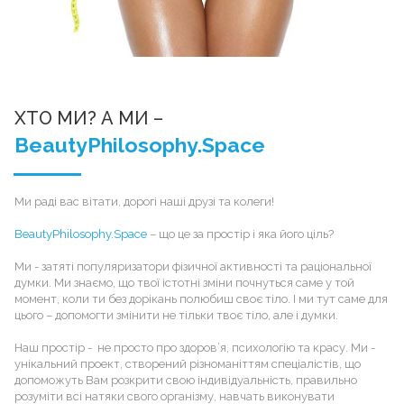
ХТО МИ? А МИ –
BeautyPhilosophy.Space
Ми раді вас вітати, дорогі наші друзі та колеги!
BeautyPhilosophy.Space
– що це за простір і яка його ціль?
Ми - затяті популяризатори фізичної активності та раціональної
думки. Ми знаємо, що твої істотні зміни почнуться саме у той
момент, коли ти без дорікань полюбиш своє тіло. І ми тут саме для
цього – допомогти змінити не тільки твоє тіло, але і думки.
Наш простір - не просто про здоров’я, психологію та красу. Ми -
унікальний проект, створений різноманіттям спеціалістів, що
допоможуть Вам розкрити свою індивідуальність, правильно
розуміти всі натяки свого організму, навчать виконувати