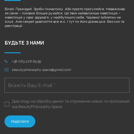
Бігай. Присідай. Зроби гімнастику. Або просто прогуляйся. Неважливо
як саме – головне більше рухайся. Це твоя найвагоміша інвестиція –
інвестиція у своє здоров'я, у майбутнього себе. Чарівної таблетки не
існує. Але секрет довголіття все ж є. І тут ти його дізнаєшся. Без смс та
реєстрації.
БУДЬТЕ З НАМИ
+38 063 226 65 99

beautyphilosophy.space@gmail.com

Даю згоду на обробку даних та отримання новин та пропозицій
від BeautyPhilosophy.Space
Надіслати