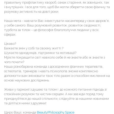
правильну профілактику хвороб, ознак старіння, як зовнішніх, так
і внутрішніх. І все для того, щоб Ви могли зберегти свою фізичну та
розумову активність на довгі роки.
Наша мета - навчати Вас інвестувати насамперед у своє здоров'я,
у себе самого. Ваш розумовий розвиток, розвиток свідомості,
турбота за тілом – це філософія благополуччя людини у всіх
сферах.
Цікаво?
Бажаєте змін у собі та своєму житті ?
Шукаєте однодумців, підтримки та мотивації?
Мрієте покращити світ навколо себе й не знаєте або ж знаєте з
чого почати?
Наша різнобарвна команда з досвідчених фізичних терапевтів,
остеопатів, тренерів і навіть психологів зможе комплексно
допомогти вам змінювати твоє тіло разом із способом мислення на
основі наукових досліджень.
Живи у гармонії з душею та тілом і до кожного питання підходь зі
спокійним розумом та чистим серцем. А ми завжди поряд тому
приєднуйтеся до нашої спільноти, слідкуйте за нашими новинами
та діліться ними з друзями!
Щиро Ваші, команда
BeautyPhilosophy.Space