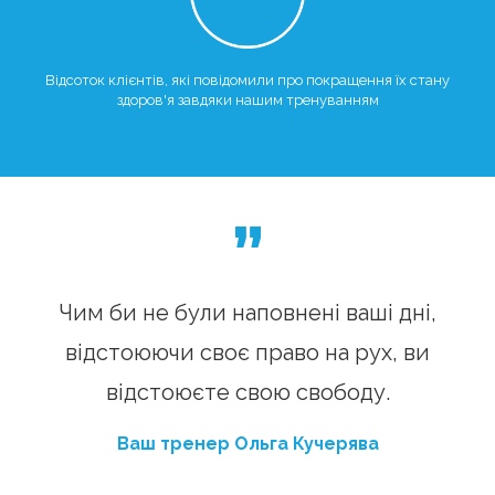
Відсоток клієнтів, які повідомили про покращення їх стану
здоров'я завдяки нашим тренуванням
”
Чим би не були наповнені ваші дні,
відстоюючи своє право на рух, ви
відстоюєте свою свободу.
Ваш тренер Ольга Кучерява