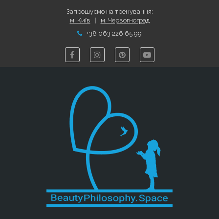
Запрошуємо на тренування:
м. Київ
|
м. Червогноград
+38 063 226 65 99




