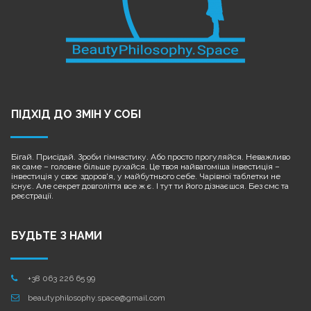
ПІДХІД ДО ЗМІН У СОБІ
Бігай. Присідай. Зроби гімнастику. Або просто прогуляйся. Неважливо
як саме – головне більше рухайся. Це твоя найвагоміша інвестиція –
інвестиція у своє здоров'я, у майбутнього себе. Чарівної таблетки не
існує. Але секрет довголіття все ж є. І тут ти його дізнаєшся. Без смс та
реєстрації.
БУДЬТЕ З НАМИ
+38 063 226 65 99

beautyphilosophy.space@gmail.com
