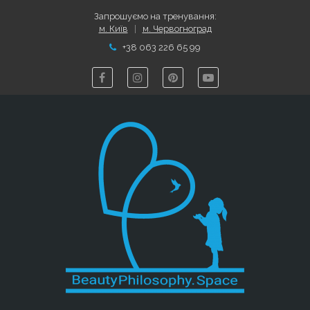
Запрошуємо на тренування:
м. Київ
|
м. Червогноград
+38 063 226 65 99




