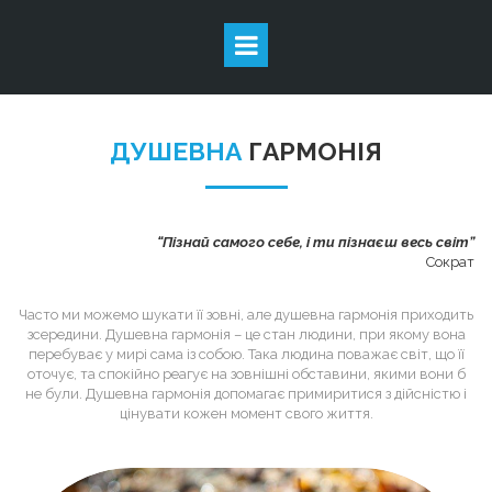
ДУШЕВНА
ГАРМОНІЯ
“Пізнай самого себе,
і ти пізнаєш весь світ”
Сократ
Часто ми можемо шукати її зовні, але душевна гармонія приходить
зсередини. Душевна гармонія – це стан людини, при якому вона
перебуває у мирі сама із собою. Така людина поважає світ, що її
оточує, та спокійно реагує на зовнішні обставини, якими вони б
не були. Душевна гармонія допомагає примиритися з дійсністю і
цінувати кожен момент свого життя.